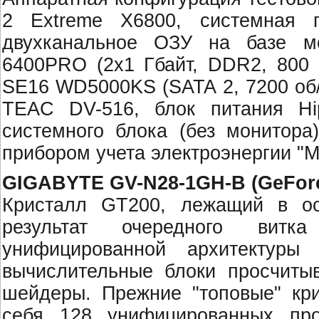
2 Extreme X6800, системная
двухканальное ОЗУ на базе м
6400PRO (2x1 Гбайт, DDR2, 800 М
SE16 WD5000KS (SATA 2, 7200 об/
TEAC DV-516, блок питания Hi
системного блока (без монитора
прибором учета электроэнергии "Ме
GIGABYTE GV-N28-1GH-B (GeForc
Кристалл GT200, лежащий в ос
результат очередного витк
унифицированной архитектур
вычислительные блоки просчиты
шейдеры. Прежние "топовые" кр
себя 128 унифицированных про