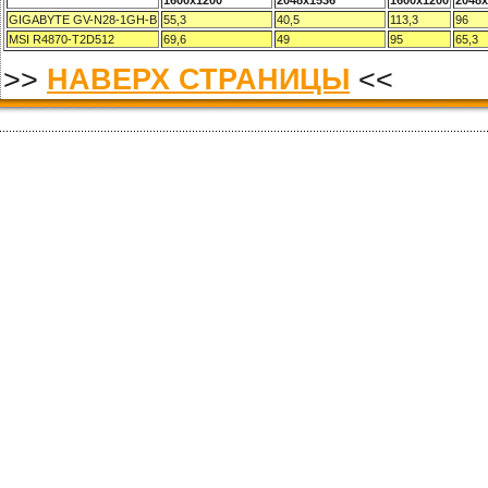
1600x1200
2048x1536
1600x1200
2048x
GIGABYTE GV-N28-1GH-B
55,3
40,5
113,3
96
MSI R4870-T2D512
69,6
49
95
65,3
>>
НАВЕРХ СТРАНИЦЫ
<<