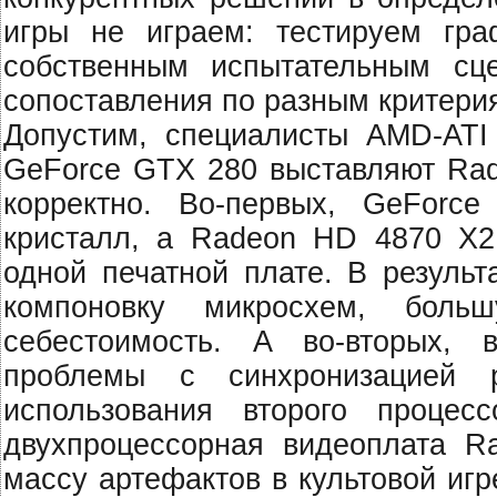
игры не играем: тестируем гра
собственным испытательным сц
сопоставления по разным критери
Допустим, специалисты AMD-ATI
GeForce GTX 280 выставляют Rad
корректно. Во-первых, GeForc
кристалл, а Radeon HD 4870 X2 
одной печатной плате. В резуль
компоновку микросхем, боль
себестоимость. А во-вторых, в
проблемы с синхронизацией 
использования второго процес
двухпроцессорная видеоплата 
массу артефактов в культовой игр