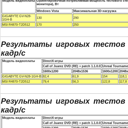
Модель видеоплаты
Ориентировочная потребляемая мощность тестового сте
монитора), Вт
Windows Vista
Максимальная 3D-нагрузка
GIGABYTE GV-N28-
130
290
1GH-B
MSI R4870-T2D512
170
250
Результаты игровых тестов S
кадр/с
Модель видеоплаты
DirectX-игры
Call of Juarez DVD (RE) + patch 1.1.0.0
Unreal Tourname
1600x1200
2048x1536
1600x1200
2048x
GIGABYTE GV-N28-1GH-B
82,4
61,9
154
118,1
MSI R4870-T2D512
79,4
56,3
122,8
117,8
Результаты игровых тестов S
кадр/с
Модель видеоплаты
DirectX-игры
Call of Juarez DVD (RE) + patch 1.1.0.0
Unreal Tourname