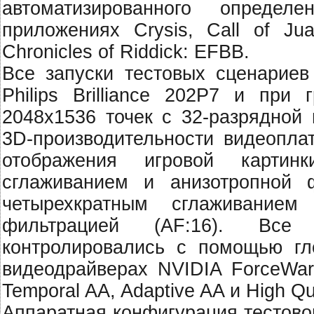
автоматизированного определ
приложениях Crysis, Call of Ju
Chronicles of Riddick: EFBB.
Все запуски тестовых сценарие
Philips Brilliance 202P7 и при
2048x1536 точек с 32-разрядной 
3D-производительности видеопла
отображения игровой картин
сглаживанием и анизотропной 
четырехкратным сглаживанием
фильтрацией (AF:16). Все 
контролировались с помощью гл
видеодрайверах NVIDIA ForceWar
Temporal AA, Adaptive AA и High Qua
Аппаратная конфигурация тестово