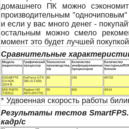
домашнего ПК можно сэкономит
производительным "одночиповым" 
и если у вас много денег - покупа
остальным можно смело рекоме
момент это будет лучшей покупкой
Сравнительные характеристи
Модель
Графический
Технология
Количество
Количество
видеоплаты
процессор
производства,
унифицированных
текстурных/RO
нм
процессоров
блоков
GIGABYTE
GeForce GTX
65
240
40*/32
GV-N28-
280 (GT200)
1GH-B
MSI R4870-
Radeon HD
55
800
40/16
T2D512
4870 (RV770)
* Удвоенная скорость работы бил
Результаты тестов SmartFPS.co
кадр/с