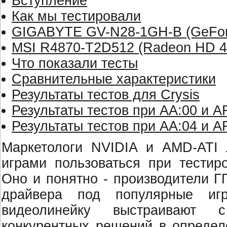
Вступление
Как мы тестировали
GIGABYTE GV-N28-1GH-B (GeFor
MSI R4870-T2D512 (Radeon HD 4
Что показали тесты
Сравнительные характеристики
Результаты тестов для Crysis
Результаты тестов при AA:00 и A
Результаты тестов при AA:04 и A
Маркетологи NVIDIA и AMD-ATI 
играми пользоваться при тестир
Оно и понятно - производители Г
драйвера под популярные иг
видеолинейку выстраивают с
конкурентных решений в определ