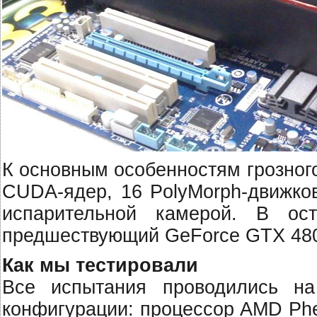
К основным особенностям грозног
CUDA-ядер, 16 PolyMorph-движко
испарительной камерой. В о
предшествующий GeForce GTX 480
Как мы тестировали
Все испытания проводились на
конфигурации: процессор AMD Phe