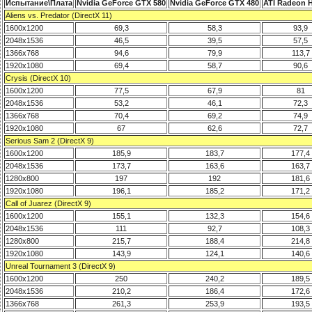
Испытание\Плата
Nvidia GeForce GTX 580
Nvidia GeForce GTX 480
ATI Radeon 
Aliens vs. Predator (DirectX 11)
1600x1200
69,3
58,3
93,9
2048x1536
46,5
39,5
57,5
1366x768
94,6
79,9
113,7
1920x1080
69,4
58,7
90,6
Crysis (DirectX 10)
1600x1200
77,5
67,9
81
2048x1536
53,2
46,1
72,3
1366x768
70,4
69,2
74,9
1920x1080
67
62,6
72,7
Serious Sam 2 (DirectX 9)
1600x1200
185,9
183,7
177,4
2048x1536
173,7
163,6
163,7
1280x800
197
192
181,6
1920x1080
196,1
185,2
171,2
Call of Juarez (DirectX 9)
1600x1200
155,1
132,3
154,6
2048x1536
111
92,7
108,3
1280x800
215,7
188,4
214,8
1920x1080
143,9
124,1
140,6
Unreal Tournament 3 (DirectX 9)
1600x1200
250
240,2
189,5
2048x1536
210,2
186,4
172,6
1366x768
261,3
253,9
193,5