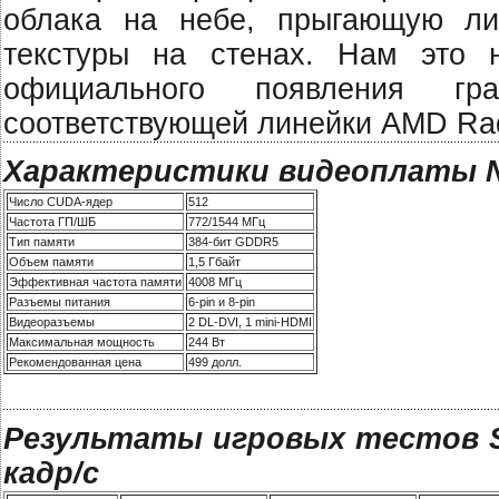
облака на небе, прыгающую ли
текстуры на стенах. Нам это
официального появления гр
соответствующей линейки AMD Ra
Характеристики видеоплаты NV
Число CUDA-ядер
512
Частота ГП/ШБ
772/1544 МГц
Тип памяти
384-бит GDDR5
Объем памяти
1,5 Гбайт
Эффективная частота памяти
4008 МГц
Разъемы питания
6-pin и 8-pin
Видеоразъемы
2 DL-DVI, 1 mini-HDMI
Максимальная мощность
244 Вт
Рекомендованная цена
499 долл.
Результаты игровых тестов Sm
кадр/с