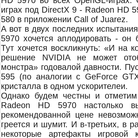
HD 5970 во всех OpenGL-играх. 
играх под DirectX 9 - Radeon HD 
580 в приложении Call of Juarez.
А вот в двух последних испытания
5970 хочется аплодировать - он 
Тут хочется воскликнуть: «И на 
решение NVIDIA не может отоб
монстра» годовалой давности. Пу
595 (по аналогии с GeForce GT
кристалла в одном ускорителеи.
Однако будем честны и отметим
Radeon HD 5970 настолько в
рекомендованной цене невозмож
греется и шумит. И в-третьих, в 
некоторые артефакты игровой 