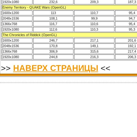
1920x1080
232,6
209,3
187,3
Enemy Territory - QUAKE Wars (OpenGL)
1600x1200
113
110,7
95,4
2048x1536
108,1
99,9
94,7
1366x768
116,7
110,6
95,4
1920x1080
112,6
110,3
95,3
The Chronicles of Riddick (OpenGL)
1600x1200
246,7
217,1
201,6
2048x1536
170,8
149,1
192,1
1366x768
306,9
315,6
217,4
1920x1080
244,8
216,3
206,3
>>
НАВЕРХ СТРАНИЦЫ
<<