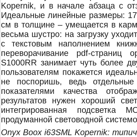
Kopernik, и в начале абзаца с о
Идеальные линейные размеры: 17 
см в толщине – умещается в карм
весьма шустро: на загрузку уходи
с текстовым наполнением книж
переворачивание pdf-страниц 
S1000RR занимает чуть более дву
пользователям покажется идеальн
не поспоришь, ведь отдельные
показателями качества отобр
результатов нужен хороший све
интегрированная подсветка 
продуманной световодной системо
Onyx Boox i63SML Kopernik: типи