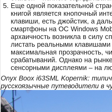
Еще одной показательной стра
книгой является кнопочный инт
клавиши, есть джойстик, а дал
смартфоны на ОС Windows Mobil
архаичность возникла в силу с
листать реальными клавишами 
максимальная прозрачность, чи
срабатываний. Однако на рынке
сенсорными дисплеями – на лю
Onyx Boox i63SML Kopernik: типич
русскоязычные путеводители в ч