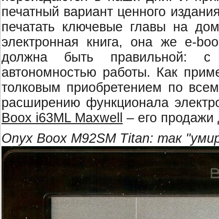
печатный вариант ценного издания
печатать ключевые главы на до
электронная книга, она же e-boo
должна быть правильной: с
автономностью работы. Как приме
толковым приобретением по всем 
расширению функционала электро
Boox i63ML Maxwell
– его продажи 
Onyx Boox M92SM Titan: так "уми