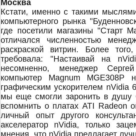
Москва
Кстати, именно с такими мыслям
компьютерного рынка "Буденновск
где посетили магазины "Старт М
отличался численностью менед
раскраской витрин. Более тог
требовала: "Настаивай на nVid
несомненно, менеджер Серге
компьютер Magnum MGE308P на
графическим ускорителем nVidia 
мы еще смогли заронить в душу 
вспомнить о платах ATI Radeon о
личный опыт другого консульта
акселератор nVidia, только заце
мнения, что nVidia предлагает лу