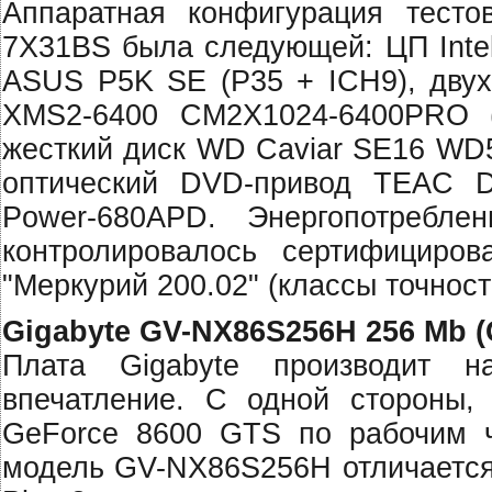
Аппаратная конфигурация тесто
7X31BS была следующей: ЦП Intel
ASUS P5K SE (P35 + ICH9), двух
XMS2-6400 CM2X1024-6400PRO (2
жесткий диск WD Caviar SE16 WD5
оптический DVD-привод TEAC DV
Power-680APD. Энергопотребле
контролировалось сертифициров
"Меркурий 200.02" (классы точности
Gigabyte GV-NX86S256H 256 Mb (
Плата Gigabyte производит н
впечатление. С одной стороны,
GeForce 8600 GTS по рабочим ч
модель GV-NX86S256H отличается 